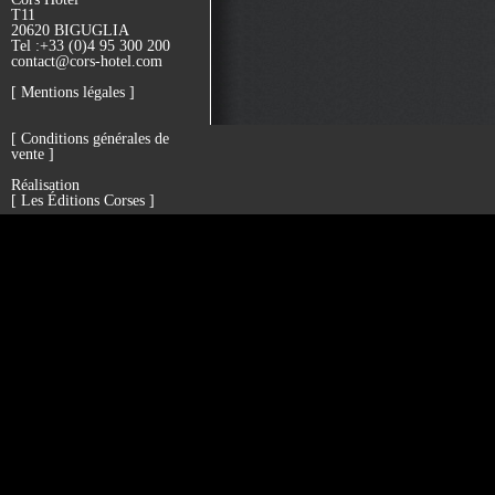
T11
20620 BIGUGLIA
Tel :+33 (0)4 95 300 200
contact@cors-hotel.com
[
Mentions légales
]
[
Conditions générales de
vente
]
Réalisation
[
Les Éditions Corses
]